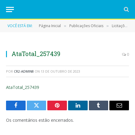
VOCÊ ESTÁ EM:
Página Inicial
Publicações Oficiais
Licitações
»
»
»
AtaTotal_257439
0
POR
CR2-ADMIN8
ON
13 DE OUTUBRO DE 2023
AtaTotal_257439
Facebook
Twitter
Pinterest
LinkedIn
Tumblr
E-
mail
Os comentários estão encerrados.