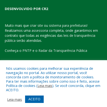
DESENVOLVIDO POR CR2
Muito mais que
criar site
ou
sistema para prefeituras
!
Realizamos uma
assessoria
completa, onde garantimos em
contrato que todas as exigências das
leis de transparência
pública
serão atendidas.
Conheça o
PNTP
e o
Radar da Transparência Pública
Nós usamos cookies para melhorar sua experiência de
navegação no portal. Ao utilizar nosso portal, você
Todos os direitos reservados a Prefeitura Municipal de Eldorado
concorda com a política de monitoramento de cookies.
do Carajás
Para ter mais informações sobre como isso é feito, acesse
Política de cookies (
Leia mais
). Se você concorda, clique em
ACEITO.
Mapa do Site
Acessar Área Administrativa
Acessar o Webmail
ACEITO
Leia mais