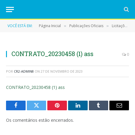
VOCÊ ESTÁ EM:
Página Inicial
Publicações Oficiais
Licitações
»
»
»
CONTRATO_20230458 (1) ass
0
POR
CR2-ADMIN8
ON
27 DE NOVEMBRO DE 2023
CONTRATO_20230458 (1) ass
Facebook
Twitter
Pinterest
LinkedIn
Tumblr
E-
mail
Os comentários estão encerrados.