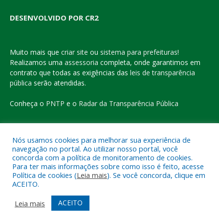
DESENVOLVIDO POR CR2
Muito mais que
criar site
ou
sistema para prefeituras
!
Realizamos uma
assessoria
completa, onde garantimos em
contrato que todas as exigências das
leis de transparência
pública
serão atendidas.
Conheça o
PNTP
e o
Radar da Transparência Pública
Nós usamos cookies para melhorar sua experiência de
navegação no portal. Ao utilizar nosso portal, você
Todos os direitos reservados a Prefeitura Municipal de Eldorado
concorda com a política de monitoramento de cookies.
do Carajás
Para ter mais informações sobre como isso é feito, acesse
Política de cookies (
Leia mais
). Se você concorda, clique em
ACEITO.
Mapa do Site
Acessar Área Administrativa
Acessar o Webmail
ACEITO
Leia mais