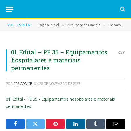
VOCÊ ESTÁ EM:
Página Inicial
Publicações Oficiais
Licitações
»
»
»
01. Edital – PE 35 – Equipamentos
0
hospitalares e materiais
permanentes
POR
CR2-ADMIN8
ON
28 DE NOVEMBRO DE 2023
01. Edital - PE 35 - Equipamentos hospitalares e materiais
permanentes
Facebook
Twitter
Pinterest
LinkedIn
Tumblr
E-