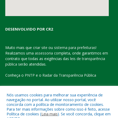
DESENVOLVIDO POR CR2
Muito mais que
criar site
ou
sistema para prefeituras
!
Realizamos uma
assessoria
completa, onde garantimos em
contrato que todas as exigências das
leis de transparência
pública
serão atendidas.
Conheça o
PNTP
e o
Radar da Transparência Pública
Nós usamos cookies para melhorar sua experiência de
navegação no portal. Ao utilizar nosso portal, você
Todos os direitos reservados a Prefeitura Municipal de Eldorado
concorda com a política de monitoramento de cookies.
do Carajás
Para ter mais informações sobre como isso é feito, acesse
Política de cookies (
Leia mais
). Se você concorda, clique em