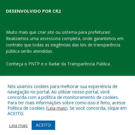
DESENVOLVIDO POR CR2
Muito mais que
criar site
ou
sistema para prefeituras
!
Realizamos uma
assessoria
completa, onde garantimos em
contrato que todas as exigências das
leis de transparência
pública
serão atendidas.
Conheça o
PNTP
e o
Radar da Transparência Pública
Nós usamos cookies para melhorar sua experiência de
navegação no portal. Ao utilizar nosso portal, você
Todos os direitos reservados a Prefeitura Municipal de Eldorado
concorda com a política de monitoramento de cookies.
do Carajás
Para ter mais informações sobre como isso é feito, acesse
Política de cookies (
Leia mais
). Se você concorda, clique em
ACEITO.
Mapa do Site
Acessar Área Administrativa
Acessar o Webmail
ACEITO
Leia mais