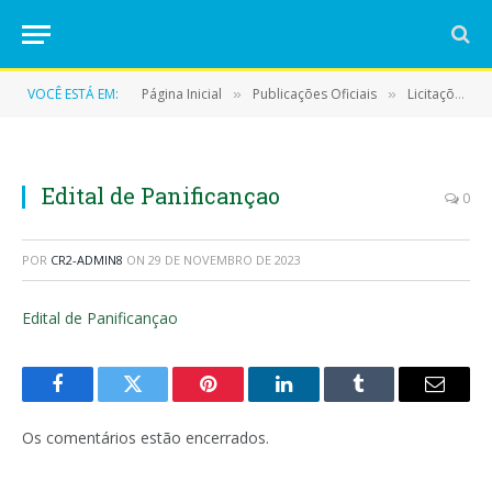
VOCÊ ESTÁ EM:
Página Inicial
Publicações Oficiais
Licitações
»
»
»
Edital de Panificançao
0
POR
CR2-ADMIN8
ON
29 DE NOVEMBRO DE 2023
Edital de Panificançao
Facebook
Twitter
Pinterest
LinkedIn
Tumblr
E-
mail
Os comentários estão encerrados.