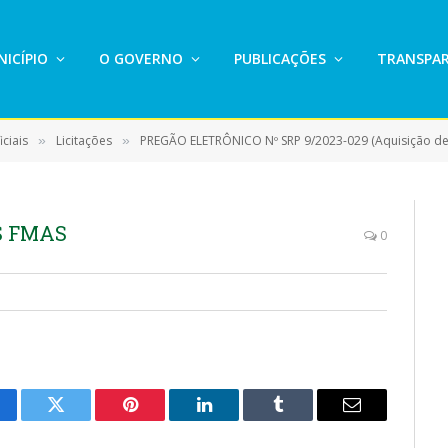
ICÍPIO
O GOVERNO
PUBLICAÇÕES
TRANSPAR
ciais
Licitações
PREGÃO ELETRÔNICO Nº SRP 9/2023-029 (Aquisição de materiais e presta
»
»
S FMAS
0
cebook
Twitter
Pinterest
LinkedIn
Tumblr
E-