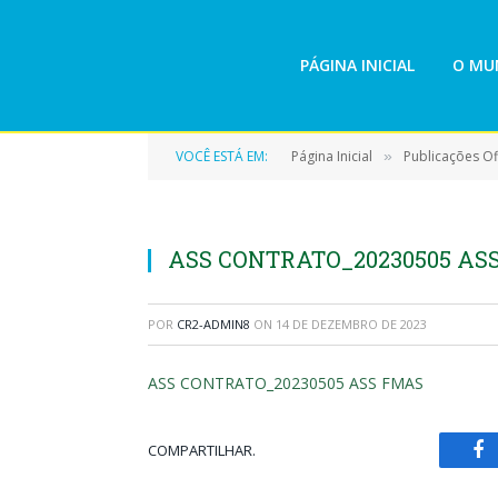
PÁGINA INICIAL
O MUN
VOCÊ ESTÁ EM:
Página Inicial
Publicações Ofi
»
ASS CONTRATO_20230505 AS
POR
CR2-ADMIN8
ON
14 DE DEZEMBRO DE 2023
ASS CONTRATO_20230505 ASS FMAS
COMPARTILHAR.
Fa