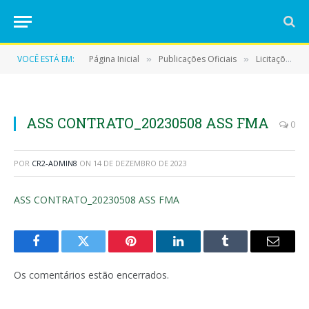
VOCÊ ESTÁ EM:
Página Inicial
Publicações Oficiais
Licitações
»
»
»
ASS CONTRATO_20230508 ASS FMA
0
POR
CR2-ADMIN8
ON
14 DE DEZEMBRO DE 2023
ASS CONTRATO_20230508 ASS FMA
Facebook
Twitter
Pinterest
LinkedIn
Tumblr
E-
mail
Os comentários estão encerrados.