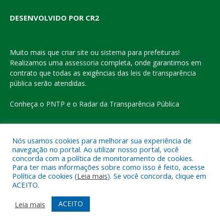
DESENVOLVIDO POR CR2
Muito mais que
criar site
ou
sistema para prefeituras
!
Realizamos uma
assessoria
completa, onde garantimos em
contrato que todas as exigências das
leis de transparência
pública
serão atendidas.
Conheça o
PNTP
e o
Radar da Transparência Pública
Nós usamos cookies para melhorar sua experiência de
navegação no portal. Ao utilizar nosso portal, você
Todos os direitos reservados a Prefeitura Municipal de Eldorado
concorda com a política de monitoramento de cookies.
do Carajás
Para ter mais informações sobre como isso é feito, acesse
Política de cookies (
Leia mais
). Se você concorda, clique em
ACEITO.
Mapa do Site
Acessar Área Administrativa
Acessar o Webmail
ACEITO
Leia mais