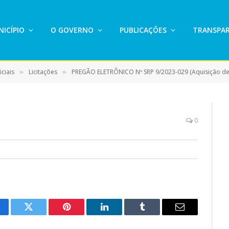
ICÍPIO
O GOVERNO
PUBLICAÇÕES
TRANSPAR
ciais
Licitações
PREGÃO ELETRÔNICO Nº SRP 9/2023-029 (Aquisição de materiais e presta
»
»
0
cebook
Twitter
Pinterest
LinkedIn
Tumblr
E-