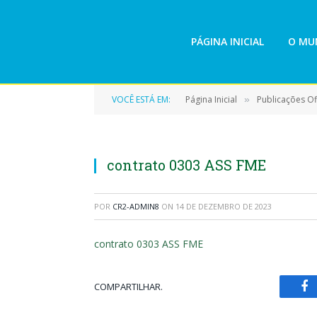
PÁGINA INICIAL
O MUN
VOCÊ ESTÁ EM:
Página Inicial
Publicações Ofi
»
contrato 0303 ASS FME
POR
CR2-ADMIN8
ON
14 DE DEZEMBRO DE 2023
contrato 0303 ASS FME
COMPARTILHAR.
Fa