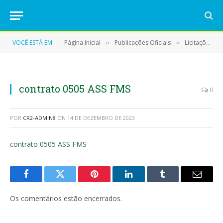
VOCÊ ESTÁ EM:
Página Inicial
Publicações Oficiais
Licitações
»
»
»
contrato 0505 ASS FMS
0
POR
CR2-ADMIN8
ON
14 DE DEZEMBRO DE 2023
contrato 0505 ASS FMS
Facebook
Twitter
Pinterest
LinkedIn
Tumblr
E-
mail
Os comentários estão encerrados.