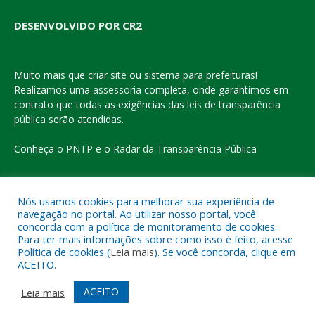
DESENVOLVIDO POR CR2
Muito mais que
criar site
ou
sistema para prefeituras
!
Realizamos uma
assessoria
completa, onde garantimos em
contrato que todas as exigências das
leis de transparência
pública
serão atendidas.
Conheça o
PNTP
e o
Radar da Transparência Pública
Nós usamos cookies para melhorar sua experiência de
navegação no portal. Ao utilizar nosso portal, você
Todos os direitos reservados a Prefeitura Municipal de Eldorado
concorda com a política de monitoramento de cookies.
do Carajás
Para ter mais informações sobre como isso é feito, acesse
Política de cookies (
Leia mais
). Se você concorda, clique em
ACEITO.
Mapa do Site
Acessar Área Administrativa
Acessar o Webmail
ACEITO
Leia mais