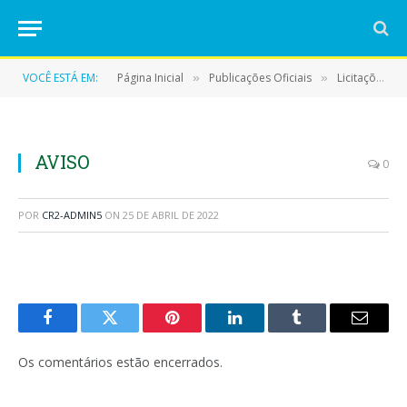
VOCÊ ESTÁ EM:
Página Inicial
Publicações Oficiais
Licitações
»
»
»
AVISO
0
POR
CR2-ADMIN5
ON
25 DE ABRIL DE 2022
Facebook
Twitter
Pinterest
LinkedIn
Tumblr
E-
mail
Os comentários estão encerrados.