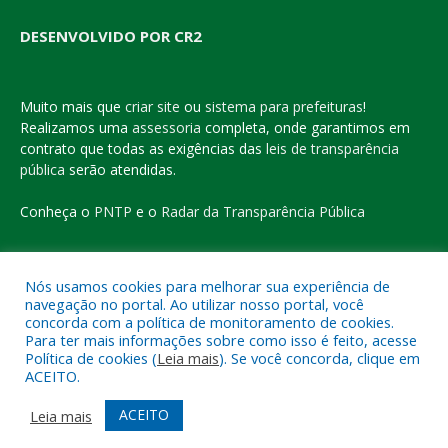
DESENVOLVIDO POR CR2
Muito mais que
criar site
ou
sistema para prefeituras
!
Realizamos uma
assessoria
completa, onde garantimos em
contrato que todas as exigências das
leis de transparência
pública
serão atendidas.
Conheça o
PNTP
e o
Radar da Transparência Pública
Nós usamos cookies para melhorar sua experiência de
navegação no portal. Ao utilizar nosso portal, você
Todos os direitos reservados a Prefeitura Municipal de Eldorado
concorda com a política de monitoramento de cookies.
do Carajás
Para ter mais informações sobre como isso é feito, acesse
Política de cookies (
Leia mais
). Se você concorda, clique em
ACEITO.
Mapa do Site
Acessar Área Administrativa
Acessar o Webmail
ACEITO
Leia mais