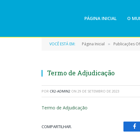
PÁGINA INICIAL
O MUN
VOCÊ ESTÁ EM:
Página Inicial
Publicações Ofi
»
Termo de Adjudicação
POR
CR2-ADMIN2
ON
29 DE SETEMBRO DE 2023
Termo de Adjudicação
COMPARTILHAR.
Fa