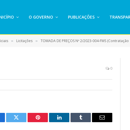
ICÍPIO
O GOVERNO
PUBLICAÇÕES
TRANSPAR
ciais
Licitações
TOMADA DE PREÇOS Nº 2/2023-004-FMS (Contratação de empresa para Reforma da Farm
»
»
0
cebook
Twitter
Pinterest
LinkedIn
Tumblr
E-