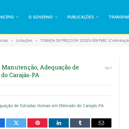
ICÍPIO
O GOVERNO
PUBLICAÇÕES
TRANSPAR
ciais
Licitações
TOMADA DE PREÇOS Nº 2/2023-006 PMEC (Contratação de empresa para serviço de 
»
»
e Manutenção, Adequação de
0
 do Carajás-PA
quação de Estradas Vicinais em Eldorado do Carajás-PA
cebook
Twitter
Pinterest
LinkedIn
Tumblr
E-