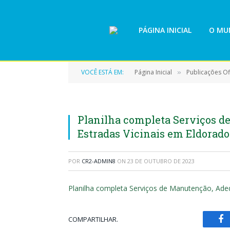
PÁGINA INICIAL
O MUN
VOCÊ ESTÁ EM:
Página Inicial
Publicações Ofi
»
Planilha completa Serviços d
Estradas Vicinais em Eldorado
POR
CR2-ADMIN8
ON
23 DE OUTUBRO DE 2023
Planilha completa Serviços de Manutenção, Ade
COMPARTILHAR.
Fa