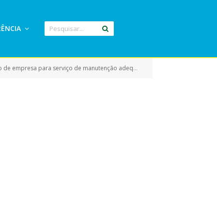
ÊNCIA
manutenção adequação das estradas vicinais de Eldorado do Carajás/PA)