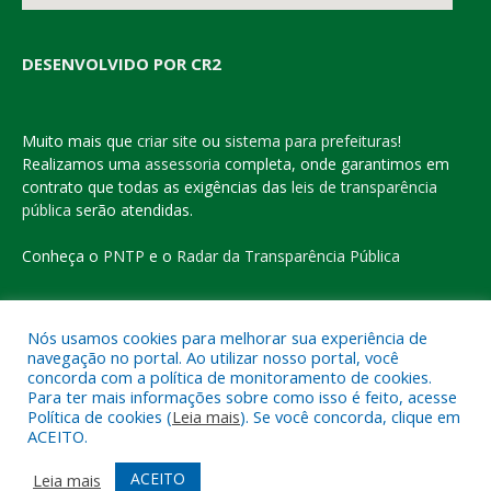
DESENVOLVIDO POR CR2
Muito mais que
criar site
ou
sistema para prefeituras
!
Realizamos uma
assessoria
completa, onde garantimos em
contrato que todas as exigências das
leis de transparência
pública
serão atendidas.
Conheça o
PNTP
e o
Radar da Transparência Pública
Nós usamos cookies para melhorar sua experiência de
navegação no portal. Ao utilizar nosso portal, você
Todos os direitos reservados a Prefeitura Municipal de Eldorado
concorda com a política de monitoramento de cookies.
do Carajás
Para ter mais informações sobre como isso é feito, acesse
Política de cookies (
Leia mais
). Se você concorda, clique em
ACEITO.
Mapa do Site
Acessar Área Administrativa
Acessar o Webmail
ACEITO
Leia mais