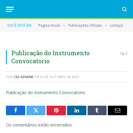
VOCÊ ESTÁ EM:
Página Inicial
Publicações Oficiais
Licitações
»
»
»
Publicação do Instrumento
0
Convocatorio
POR
CR2-ADMIN8
ON
23 DE OUTUBRO DE 2023
Publicação do Instrumento Convocatorio
Facebook
Twitter
Pinterest
LinkedIn
Tumblr
E-
mail
Os comentários estão encerrados.