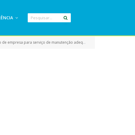
ÊNCIA
manutenção adequação das estradas vicinais de Eldorado do Carajás/PA)