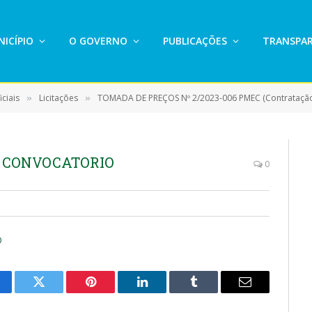
ICÍPIO
O GOVERNO
PUBLICAÇÕES
TRANSPAR
ciais
Licitações
TOMADA DE PREÇOS Nº 2/2023-006 PMEC (Contratação de empresa para serviço de 
»
»
 CONVOCATORIO
0
O
cebook
Twitter
Pinterest
LinkedIn
Tumblr
E-