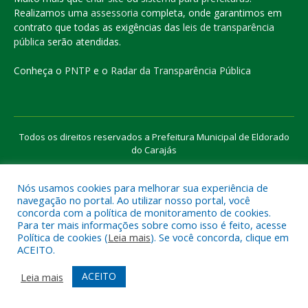
Realizamos uma
assessoria
completa, onde garantimos em
contrato que todas as exigências das
leis de transparência
pública
serão atendidas.
Conheça o
PNTP
e o
Radar da Transparência Pública
Todos os direitos reservados a Prefeitura Municipal de Eldorado
do Carajás
Nós usamos cookies para melhorar sua experiência de
Mapa do Site
Acessar Área Administrativa
navegação no portal. Ao utilizar nosso portal, você
Acessar o Webmail
concorda com a política de monitoramento de cookies.
Para ter mais informações sobre como isso é feito, acesse
Política de cookies (
Leia mais
). Se você concorda, clique em
ACEITO.
ACEITO
Leia mais