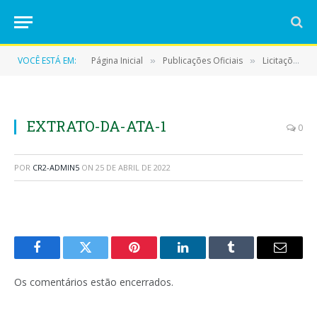
VOCÊ ESTÁ EM:
Página Inicial
Publicações Oficiais
Licitações
»
»
»
EXTRATO-DA-ATA-1
0
POR
CR2-ADMIN5
ON
25 DE ABRIL DE 2022
Facebook
Twitter
Pinterest
LinkedIn
Tumblr
E-
mail
Os comentários estão encerrados.