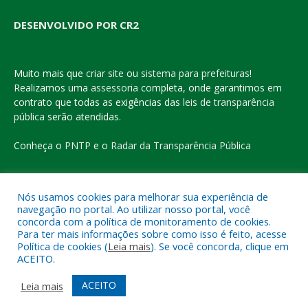
DESENVOLVIDO POR CR2
Muito mais que
criar site
ou
sistema para prefeituras
!
Realizamos uma
assessoria
completa, onde garantimos em
contrato que todas as exigências das
leis de transparência
pública
serão atendidas.
Conheça o
PNTP
e o
Radar da Transparência Pública
Nós usamos cookies para melhorar sua experiência de
navegação no portal. Ao utilizar nosso portal, você
Todos os direitos reservados a Prefeitura Municipal de Eldorado
concorda com a política de monitoramento de cookies.
do Carajás
Para ter mais informações sobre como isso é feito, acesse
Política de cookies (
Leia mais
). Se você concorda, clique em
ACEITO.
Mapa do Site
Acessar Área Administrativa
Acessar o Webmail
ACEITO
Leia mais