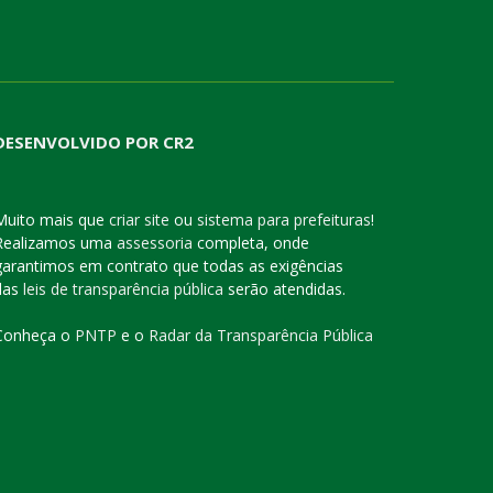
DESENVOLVIDO POR CR2
Muito mais que
criar site
ou
sistema para prefeituras
!
Realizamos uma
assessoria
completa, onde
garantimos em contrato que todas as exigências
das
leis de transparência pública
serão atendidas.
Conheça o
PNTP
e o
Radar da Transparência Pública