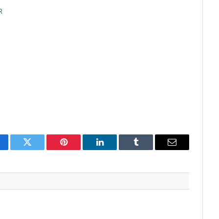
R
cebook
Twitter
Pinterest
LinkedIn
Tumblr
E-
mail