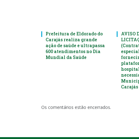
Prefeitura de Eldorado do
AVISO 
Carajás realiza grande
LICITAÇ
ação de saúde e ultrapassa
(Contra
600 atendimentos no Dia
especia
Mundial da Saúde
forneci
platafo
hospital
necessi
Municip
Carajás 
Os comentários estão encerrados.