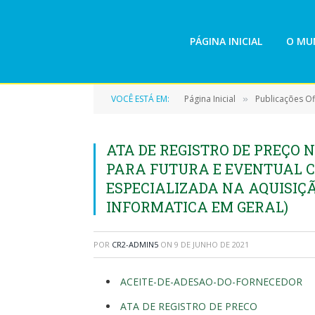
PÁGINA INICIAL
O MUN
VOCÊ ESTÁ EM:
Página Inicial
Publicações Ofi
»
ATA DE REGISTRO DE PREÇO N
PARA FUTURA E EVENTUAL 
ESPECIALIZADA NA AQUISIÇ
INFORMATICA EM GERAL)
POR
CR2-ADMIN5
ON
9 DE JUNHO DE 2021
ACEITE-DE-ADESAO-DO-FORNECEDOR
ATA DE REGISTRO DE PRECO