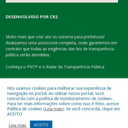
DESENVOLVIDO POR CR2
Muito mais que
criar site
ou
sistema para prefeituras
!
Realizamos uma
assessoria
completa, onde garantimos em
contrato que todas as exigências das
leis de transparência
pública
serão atendidas.
Conheça o
PNTP
e o
Radar da Transparência Pública
Nós usamos cookies para melhorar sua experiência de
navegação no portal. Ao utilizar nosso portal, você
Todos os direitos reservados a Prefeitura Municipal de Eldorado
concorda com a política de monitoramento de cookies.
do Carajás
Para ter mais informações sobre como isso é feito, acesse
Política de cookies (
Leia mais
). Se você concorda, clique em
ACEITO.
Mapa do Site
Acessar Área Administrativa
Acessar o Webmail
ACEITO
Leia mais