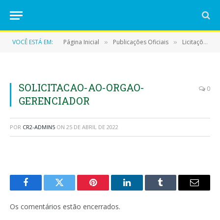
VOCÊ ESTÁ EM:
Página Inicial
Publicações Oficiais
Licitações
»
»
»
SOLICITACAO-AO-ORGAO-
0
GERENCIADOR
POR
CR2-ADMIN5
ON
25 DE ABRIL DE 2022
Facebook
Twitter
Pinterest
LinkedIn
Tumblr
E-
mail
Os comentários estão encerrados.