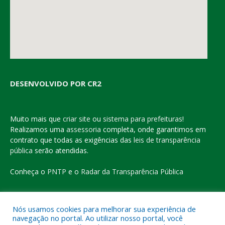
DESENVOLVIDO POR CR2
Muito mais que
criar site
ou
sistema para prefeituras
!
Realizamos uma
assessoria
completa, onde garantimos em
contrato que todas as exigências das
leis de transparência
pública
serão atendidas.
Conheça o
PNTP
e o
Radar da Transparência Pública
Nós usamos cookies para melhorar sua experiência de
navegação no portal. Ao utilizar nosso portal, você
Todos os direitos reservados a Prefeitura Municipal de Eldorado