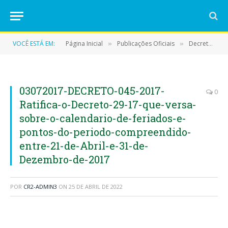
VOCÊ ESTÁ EM:
Página Inicial
Publicações Oficiais
Decretos
»
»
»
03072017-DECRETO-045-2017-
0
Ratifica-o-Decreto-29-17-que-versa-
sobre-o-calendario-de-feriados-e-
pontos-do-periodo-compreendido-
entre-21-de-Abril-e-31-de-
Dezembro-de-2017
POR
CR2-ADMIN3
ON
25 DE ABRIL DE 2022