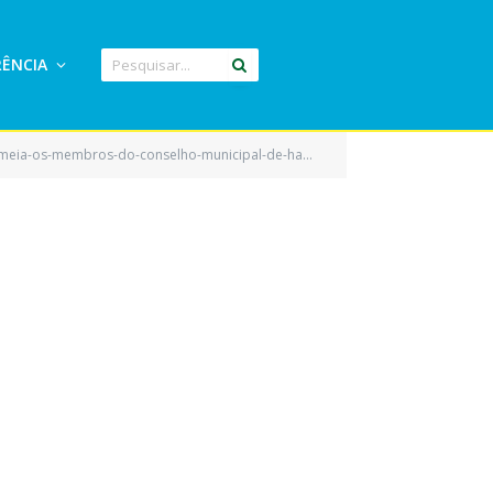
ÊNCIA
cipal-de-habitacao-de-Eldorado-do-Carajas-e-da-outras-providencias-0672595001612680631