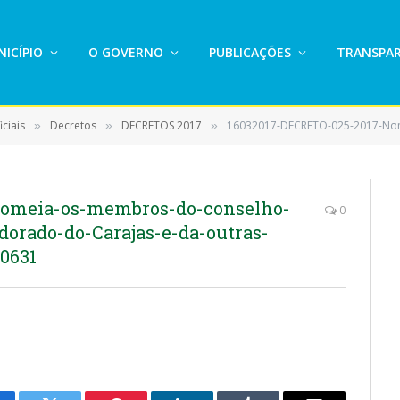
ICÍPIO
O GOVERNO
PUBLICAÇÕES
TRANSPAR
ciais
Decretos
DECRETOS 2017
16032017-DECRETO-025-2017-Nomeia-os-membros-do-conselho-muni
»
»
»
Nomeia-os-membros-do-conselho-
0
dorado-do-Carajas-e-da-outras-
0631