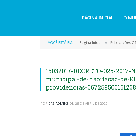
PÁGINA INICIAL
O MUN
VOCÊ ESTÁ EM:
Página Inicial
Publicações Ofi
»
16032017-DECRETO-025-2017-
municipal-de-habitacao-de-El
providencias-067259500161268
POR
CR2-ADMIN3
ON
25 DE ABRIL DE 2022