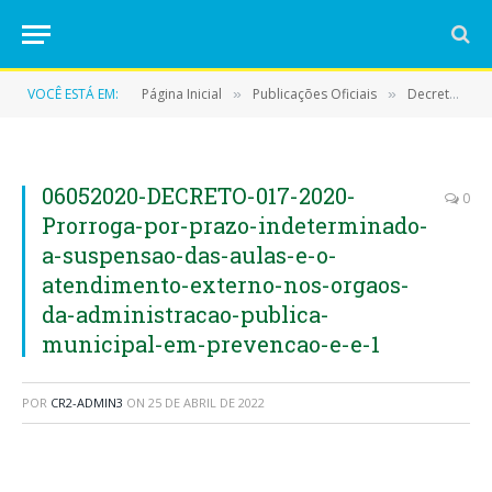
VOCÊ ESTÁ EM:
Página Inicial
Publicações Oficiais
Decretos
»
»
»
06052020-DECRETO-017-2020-
0
Prorroga-por-prazo-indeterminado-
a-suspensao-das-aulas-e-o-
atendimento-externo-nos-orgaos-
da-administracao-publica-
municipal-em-prevencao-e-e-1
POR
CR2-ADMIN3
ON
25 DE ABRIL DE 2022