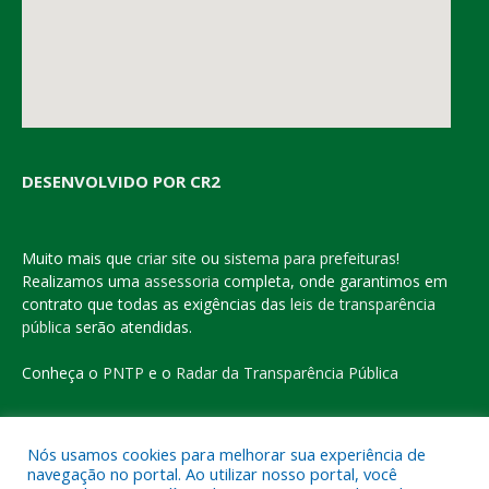
DESENVOLVIDO POR CR2
Muito mais que
criar site
ou
sistema para prefeituras
!
Realizamos uma
assessoria
completa, onde garantimos em
contrato que todas as exigências das
leis de transparência
pública
serão atendidas.
Conheça o
PNTP
e o
Radar da Transparência Pública
Nós usamos cookies para melhorar sua experiência de
navegação no portal. Ao utilizar nosso portal, você
Todos os direitos reservados a Prefeitura Municipal de Eldorado