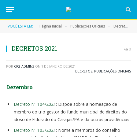
VOCÊ ESTÁ EM:
Página Inicial
Publicações Oficiais
Decretos
»
»
»
DECRETOS 2021
0
POR
CR2-ADMIN3
ON
1 DE JANEIRO DE 2021
DECRETOS
,
PUBLICAÇÕES OFICIAIS
Dezembro
Decreto Nº 104/2021
: Dispõe sobre a nomeação de
membro do trio gestor do fundo municipal de direitos do
idoso de Eldorado do Carajás/PA e dá outras providências
Decreto Nº 103/2021
: Nomeia membros do conselho