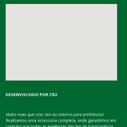
DESENVOLVIDO POR CR2
Muito mais que
criar site
ou
sistema para prefeituras
!
Realizamos uma
assessoria
completa, onde garantimos em
contrato que todas as exigências das
leis de transparência