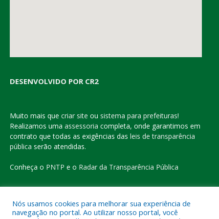
DESENVOLVIDO POR CR2
Muito mais que
criar site
ou
sistema para prefeituras
!
Realizamos uma
assessoria
completa, onde garantimos em
contrato que todas as exigências das
leis de transparência
pública
serão atendidas.
Conheça o
PNTP
e o
Radar da Transparência Pública
Nós usamos cookies para melhorar sua experiência de
navegação no portal. Ao utilizar nosso portal, você
Todos os direitos reservados a Prefeitura Municipal de Eldorado