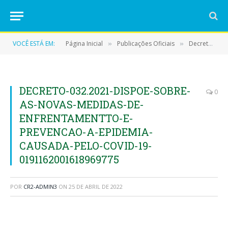
VOCÊ ESTÁ EM:
Página Inicial
Publicações Oficiais
Decretos
»
»
»
DECRETO-032.2021-DISPOE-SOBRE-
0
AS-NOVAS-MEDIDAS-DE-
ENFRENTAMENTTO-E-
PREVENCAO-A-EPIDEMIA-
CAUSADA-PELO-COVID-19-
0191162001618969775
POR
CR2-ADMIN3
ON
25 DE ABRIL DE 2022