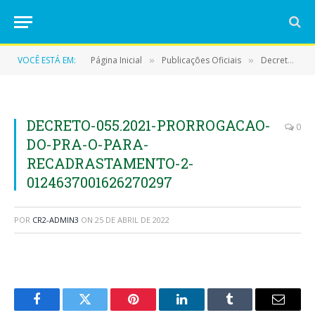
VOCÊ ESTÁ EM:
Página Inicial
Publicações Oficiais
Decretos
»
»
»
DECRETO-055.2021-PRORROGACAO-
0
DO-PRA-O-PARA-
RECADRASTAMENTO-2-
0124637001626270297
POR
CR2-ADMIN3
ON
25 DE ABRIL DE 2022
Facebook
Twitter
Pinterest
LinkedIn
Tumblr
E-