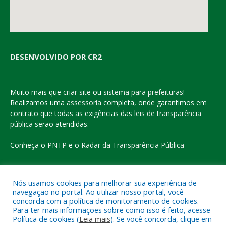
DESENVOLVIDO POR CR2
Muito mais que
criar site
ou
sistema para prefeituras
!
Realizamos uma
assessoria
completa, onde garantimos em
contrato que todas as exigências das
leis de transparência
pública
serão atendidas.
Conheça o
PNTP
e o
Radar da Transparência Pública
Nós usamos cookies para melhorar sua experiência de
navegação no portal. Ao utilizar nosso portal, você
Todos os direitos reservados a Prefeitura Municipal de Eldorado
concorda com a política de monitoramento de cookies.
do Carajás
Para ter mais informações sobre como isso é feito, acesse
Política de cookies (
Leia mais
). Se você concorda, clique em