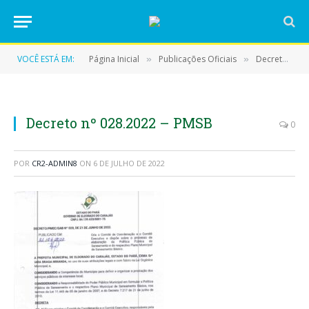
VOCÊ ESTÁ EM:
Página Inicial
Publicações Oficiais
Decretos
»
»
»
Decreto nº 028.2022 – PMSB
0
POR
CR2-ADMIN8
ON
6 DE JULHO DE 2022