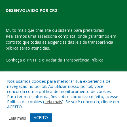
DESENVOLVIDO POR CR2
Muito mais que
criar site
ou
sistema para prefeituras
!
Realizamos uma
assessoria
completa, onde garantimos em
contrato que todas as exigências das
leis de transparência
pública
serão atendidas.
Conheça o
PNTP
e o
Radar da Transparência Pública
Nós usamos cookies para melhorar sua experiência de
navegação no portal. Ao utilizar nosso portal, você
Todos os direitos reservados a Prefeitura Municipal de Eldorado
concorda com a política de monitoramento de cookies.
do Carajás
Para ter mais informações sobre como isso é feito, acesse
Política de cookies (
Leia mais
). Se você concorda, clique em
ACEITO.
Mapa do Site
Acessar Área Administrativa
Acessar o Webmail
ACEITO
Leia mais