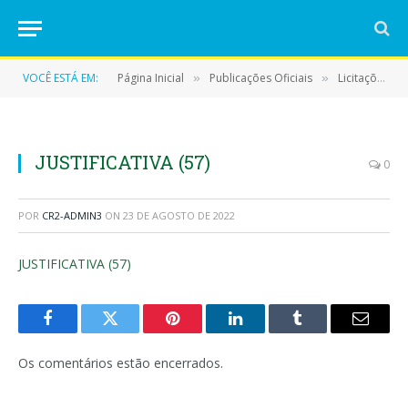
VOCÊ ESTÁ EM:
Página Inicial
Publicações Oficiais
Licitações
»
»
»
JUSTIFICATIVA (57)
0
POR
CR2-ADMIN3
ON
23 DE AGOSTO DE 2022
JUSTIFICATIVA (57)
Facebook
Twitter
Pinterest
LinkedIn
Tumblr
E-
mail
Os comentários estão encerrados.