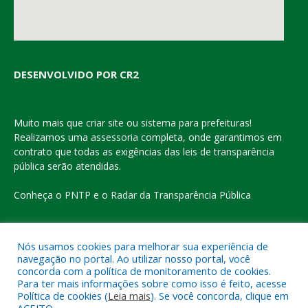
DESENVOLVIDO POR CR2
Muito mais que
criar site
ou
sistema para prefeituras
!
Realizamos uma
assessoria
completa, onde garantimos em
contrato que todas as exigências das
leis de transparência
pública
serão atendidas.
Conheça o
PNTP
e o
Radar da Transparência Pública
Nós usamos cookies para melhorar sua experiência de
navegação no portal. Ao utilizar nosso portal, você
Todos os direitos reservados a Prefeitura Municipal de Eldorado
concorda com a política de monitoramento de cookies.
do Carajás
Para ter mais informações sobre como isso é feito, acesse
Política de cookies (
Leia mais
). Se você concorda, clique em