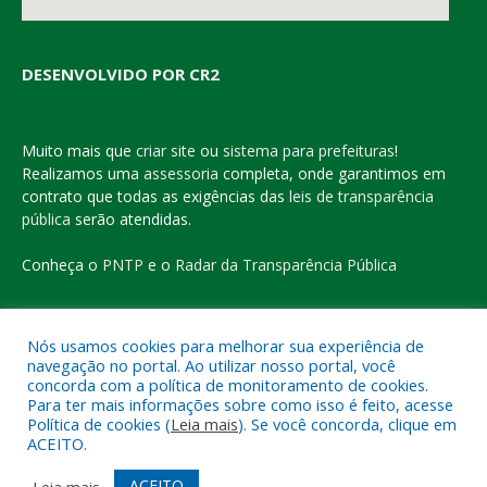
DESENVOLVIDO POR CR2
Muito mais que
criar site
ou
sistema para prefeituras
!
Realizamos uma
assessoria
completa, onde garantimos em
contrato que todas as exigências das
leis de transparência
pública
serão atendidas.
Conheça o
PNTP
e o
Radar da Transparência Pública
Nós usamos cookies para melhorar sua experiência de
navegação no portal. Ao utilizar nosso portal, você
Todos os direitos reservados a Prefeitura Municipal de Eldorado
concorda com a política de monitoramento de cookies.
do Carajás
Para ter mais informações sobre como isso é feito, acesse
Política de cookies (
Leia mais
). Se você concorda, clique em
ACEITO.
Mapa do Site
Acessar Área Administrativa
Acessar o Webmail
ACEITO
Leia mais