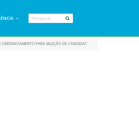
ÊNCIA
DIDATOS PARA O CARGO DE DIRETOR ESCOLAR DE ACORDO COM CRITÉRIOS TÉCNICOS DE MÉRITO E DESEMPENHO)