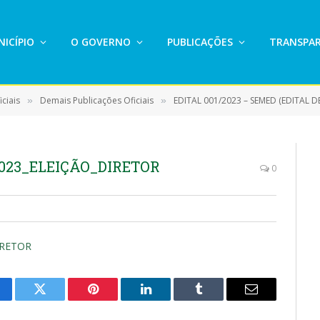
ICÍPIO
O GOVERNO
PUBLICAÇÕES
TRANSPAR
ciais
Demais Publicações Oficiais
EDITAL 001/2023 – SEMED (EDITAL DE CREDENCIAMENTO PARA SELEÇÃO DE CAN
»
»
_2023_ELEIÇÃO_DIRETOR
0
IRETOR
cebook
Twitter
Pinterest
LinkedIn
Tumblr
E-