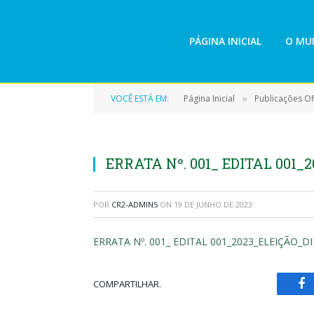
PÁGINA INICIAL
O MUN
VOCÊ ESTÁ EM:
Página Inicial
Publicações Ofi
»
ERRATA Nº. 001_ EDITAL 001
POR
CR2-ADMIN5
ON
19 DE JUNHO DE 2023
ERRATA Nº. 001_ EDITAL 001_2023_ELEIÇÃO_D
COMPARTILHAR.
Fa