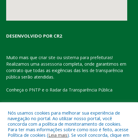
DESENVOLVIDO POR CR2
Muito mais que
criar site
ou
sistema para prefeituras
!
Realizamos uma
assessoria
completa, onde garantimos em
contrato que todas as exigências das
leis de transparência
pública
serão atendidas.
Conheça o
PNTP
e o
Radar da Transparência Pública
Nós usamos cookies para melhorar sua experiência de
navegação no portal. Ao utilizar nosso portal, você
Todos os direitos reservados a Prefeitura Municipal de Eldorado
concorda com a política de monitoramento de cookies.
do Carajás
Para ter mais informações sobre como isso é feito, acesse
Política de cookies (
Leia mais
). Se você concorda, clique em