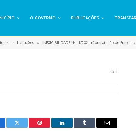
ICÍPIO
O GOVERNO
PUBLICAÇÕES
TRANSPAR
ciais
Licitações
INEXIGIBILIDADE Nº 11/2021 (Contratação de Empresa para Prestação de Serviço de Assessoria Técnica Espec
»
»
0
cebook
Twitter
Pinterest
LinkedIn
Tumblr
E-