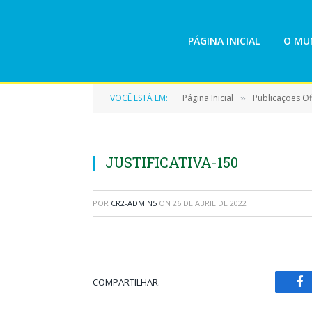
PÁGINA INICIAL
O MUN
VOCÊ ESTÁ EM:
Página Inicial
Publicações Ofi
»
JUSTIFICATIVA-150
POR
CR2-ADMIN5
ON
26 DE ABRIL DE 2022
COMPARTILHAR.
Fa