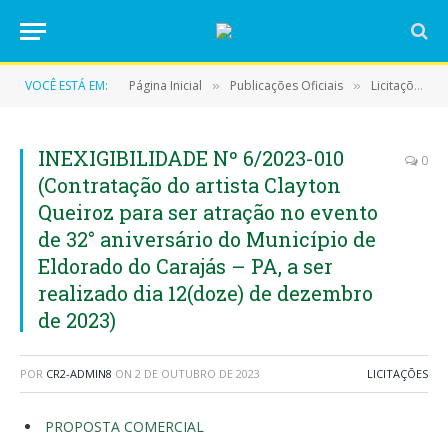
VOCÊ ESTÁ EM:
Página Inicial
Publicações Oficiais
Licitações
»
»
»
INEXIGIBILIDADE Nº 6/2023-010
0
(Contratação do artista Clayton
Queiroz para ser atração no evento
de 32° aniversário do Município de
Eldorado do Carajás – PA, a ser
realizado dia 12(doze) de dezembro
de 2023)
POR
CR2-ADMIN8
ON
2 DE OUTUBRO DE 2023
LICITAÇÕES
PROPOSTA COMERCIAL