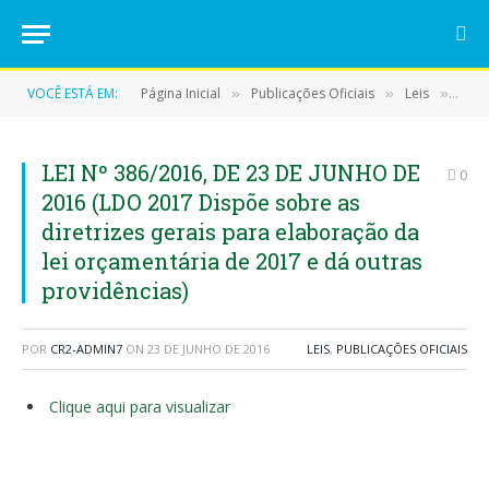
VOCÊ ESTÁ EM:
Página Inicial
Publicações Oficiais
Leis
LEI 
»
»
»
LEI Nº 386/2016, DE 23 DE JUNHO DE
0
2016 (LDO 2017 Dispõe sobre as
diretrizes gerais para elaboração da
lei orçamentária de 2017 e dá outras
providências)
POR
CR2-ADMIN7
ON
23 DE JUNHO DE 2016
LEIS
,
PUBLICAÇÕES OFICIAIS
Clique aqui para visualizar