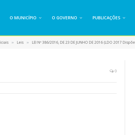
O MUNICÍPIO
O GOVERNO
PUBLICAÇÕES
ciais
Leis
LEI Nº 386/2016, DE 23 DE JUNHO DE 2016 (LDO 2017 Dispõe sobre as diretrizes gerais
»
»
0