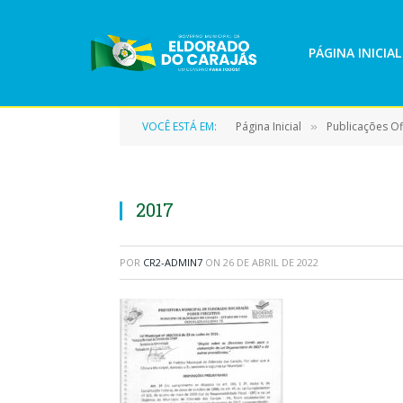
PÁGINA INICIAL
VOCÊ ESTÁ EM:
Página Inicial
Publicações Ofi
»
2017
POR
CR2-ADMIN7
ON
26 DE ABRIL DE 2022