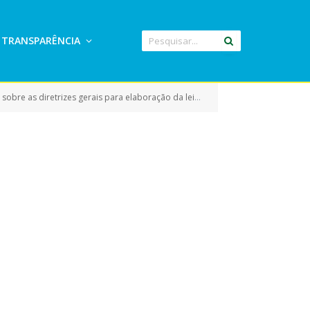
TRANSPARÊNCIA
 para elaboração da lei orçamentária de 2017 e dá outras providências)