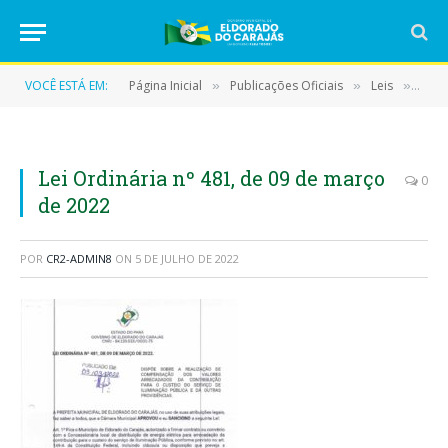
VOCÊ ESTÁ EM:
Página Inicial
Publicações Oficiais
Leis
LEI 
»
»
»
Lei Ordinária nº 481, de 09 de março
0
de 2022
POR
CR2-ADMIN8
ON
5 DE JULHO DE 2022