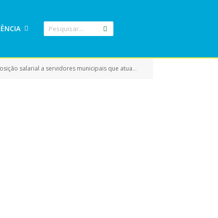
ÊNCIA
 municipais que atuam na área da educação e dá outras providências)