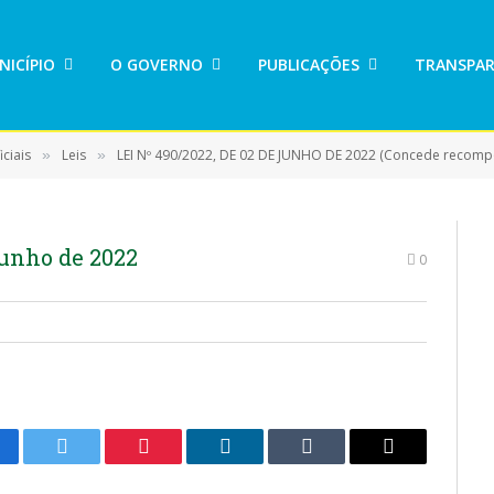
NICÍPIO
O GOVERNO
PUBLICAÇÕES
TRANSPAR
ciais
Leis
LEI Nº 490/2022, DE 02 DE JUNHO DE 2022 (Concede recomposição salarial a servidores
»
»
 junho de 2022
0
cebook
Twitter
Pinterest
LinkedIn
Tumblr
E-