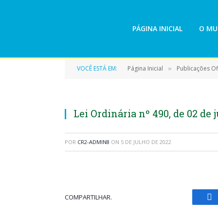
PÁGINA INICIAL
O MU
VOCÊ ESTÁ EM:
Página Inicial
Publicações Ofi
»
Lei Ordinária nº 490, de 02 de
POR
CR2-ADMIN8
ON
5 DE JULHO DE 2022
COMPARTILHAR.
Fa