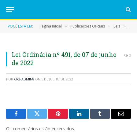
VOCÊ ESTÁ EM:
Página Inicial
Publicações Oficiais
Leis
LEI 
»
»
»
Lei Ordinária nº 491, de 07 de junho
0
de 2022
POR
CR2-ADMIN8
ON
5 DE JULHO DE 2022
Facebook
Twitter
Pinterest
LinkedIn
Tumblr
E-
mail
Os comentários estão encerrados.