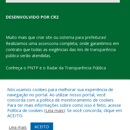
DESENVOLVIDO POR CR2
Muito mais que
criar site
ou
sistema para prefeituras
!
Realizamos uma
assessoria
completa, onde garantimos em
contrato que todas as exigências das
leis de transparência
pública
serão atendidas.
Conheça o
PNTP
e o
Radar da Transparência Pública
Nós usamos cookies para melhorar sua experiência de
navegação no portal. Ao utilizar nosso portal, você
Todos os direitos reservados a Prefeitura Municipal de Eldorado
concorda com a política de monitoramento de cookies.
do Carajás
Para ter mais informações sobre como isso é feito, acesse
Política de cookies (
Leia mais
). Se você concorda, clique em
ACEITO.
Mapa do Site
Acessar Área Administrativa
Acessar o Webmail
ACEITO
Leia mais