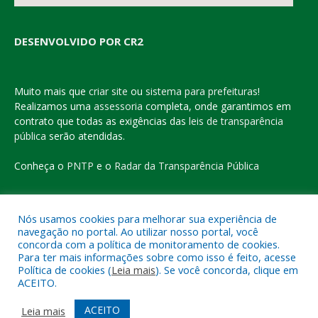
DESENVOLVIDO POR CR2
Muito mais que
criar site
ou
sistema para prefeituras
!
Realizamos uma
assessoria
completa, onde garantimos em
contrato que todas as exigências das
leis de transparência
pública
serão atendidas.
Conheça o
PNTP
e o
Radar da Transparência Pública
Nós usamos cookies para melhorar sua experiência de
navegação no portal. Ao utilizar nosso portal, você
Todos os direitos reservados a Prefeitura Municipal de Eldorado
concorda com a política de monitoramento de cookies.
do Carajás
Para ter mais informações sobre como isso é feito, acesse
Política de cookies (
Leia mais
). Se você concorda, clique em
ACEITO.
Mapa do Site
Acessar Área Administrativa
Acessar o Webmail
ACEITO
Leia mais