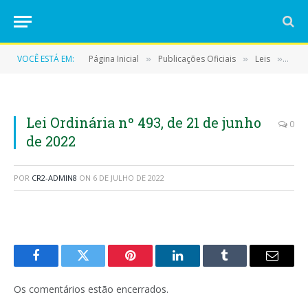
VOCÊ ESTÁ EM:
Página Inicial
Publicações Oficiais
Leis
LEI 
»
»
»
Lei Ordinária nº 493, de 21 de junho
0
de 2022
POR
CR2-ADMIN8
ON
6 DE JULHO DE 2022
Facebook
Twitter
Pinterest
LinkedIn
Tumblr
E-
mail
Os comentários estão encerrados.