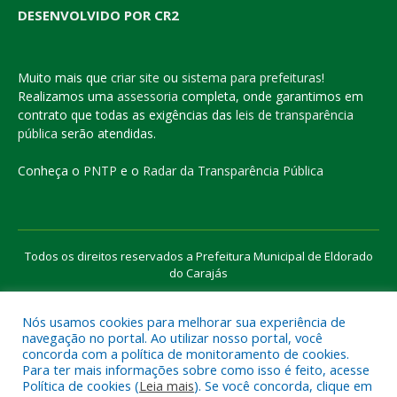
DESENVOLVIDO POR CR2
Muito mais que
criar site
ou
sistema para prefeituras
!
Realizamos uma
assessoria
completa, onde garantimos em
contrato que todas as exigências das
leis de transparência
pública
serão atendidas.
Conheça o
PNTP
e o
Radar da Transparência Pública
Todos os direitos reservados a Prefeitura Municipal de Eldorado
do Carajás
Nós usamos cookies para melhorar sua experiência de
Mapa do Site
Acessar Área Administrativa
navegação no portal. Ao utilizar nosso portal, você
Acessar o Webmail
concorda com a política de monitoramento de cookies.
Para ter mais informações sobre como isso é feito, acesse
Política de cookies (
Leia mais
). Se você concorda, clique em