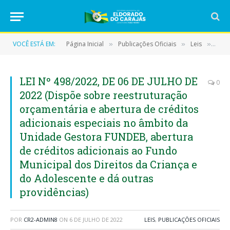
VOCÊ ESTÁ EM:
Página Inicial
Publicações Oficiais
Leis
LEI 
»
»
»
LEI Nº 498/2022, DE 06 DE JULHO DE
0
2022 (Dispõe sobre reestruturação
orçamentária e abertura de créditos
adicionais especiais no âmbito da
Unidade Gestora FUNDEB, abertura
de créditos adicionais ao Fundo
Municipal dos Direitos da Criança e
do Adolescente e dá outras
providências)
POR
CR2-ADMIN8
ON
6 DE JULHO DE 2022
LEIS
,
PUBLICAÇÕES OFICIAIS