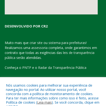
DESENVOLVIDO POR CR2
Muito mais que
criar site
ou
sistema para prefeituras
!
Realizamos uma
assessoria
completa, onde garantimos em
contrato que todas as exigências das
leis de transparência
pública
serão atendidas.
Conheça o
PNTP
e o
Radar da Transparência Pública
Nós usamos cookies para melhorar sua experiência de
navegação no portal. Ao utilizar nosso portal, você
Todos os direitos reservados a Prefeitura Municipal de Eldorado
concorda com a política de monitoramento de cookies.
do Carajás
Para ter mais informações sobre como isso é feito, acesse
Política de cookies (
Leia mais
). Se você concorda, clique em