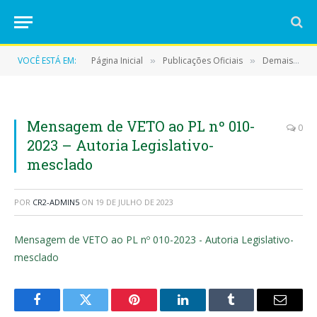
VOCÊ ESTÁ EM:
Página Inicial
Publicações Oficiais
Demais Publicações Oficiais
»
»
Mensagem de VETO ao PL nº 010-
0
2023 – Autoria Legislativo-
mesclado
POR
CR2-ADMIN5
ON
19 DE JULHO DE 2023
Mensagem de VETO ao PL nº 010-2023 - Autoria Legislativo-
mesclado
Facebook
Twitter
Pinterest
LinkedIn
Tumblr
E-