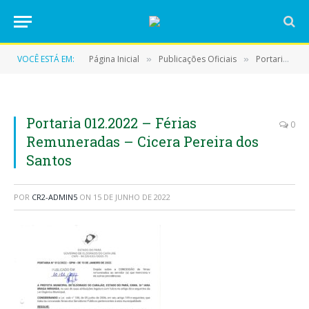
VOCÊ ESTÁ EM:
Página Inicial
Publicações Oficiais
Portarias
»
»
»
Portaria 012.2022 – Férias
0
Remuneradas – Cicera Pereira dos
Santos
POR
CR2-ADMIN5
ON
15 DE JUNHO DE 2022