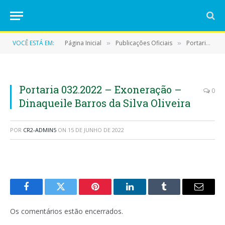
VOCÊ ESTÁ EM:
Página Inicial
Publicações Oficiais
Portarias
»
»
»
Portaria 032.2022 – Exoneração –
0
Dinaqueile Barros da Silva Oliveira
POR
CR2-ADMIN5
ON
15 DE JUNHO DE 2022
Facebook
Twitter
Pinterest
LinkedIn
Tumblr
E-
mail
Os comentários estão encerrados.