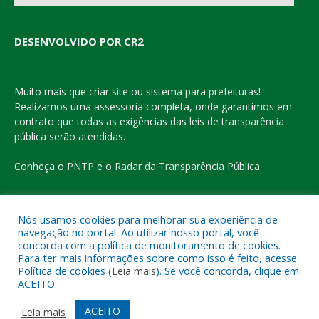
DESENVOLVIDO POR CR2
Muito mais que
criar site
ou
sistema para prefeituras
!
Realizamos uma
assessoria
completa, onde garantimos em
contrato que todas as exigências das
leis de transparência
pública
serão atendidas.
Conheça o
PNTP
e o
Radar da Transparência Pública
Nós usamos cookies para melhorar sua experiência de
navegação no portal. Ao utilizar nosso portal, você
Todos os direitos reservados a Prefeitura Municipal de Eldorado
concorda com a política de monitoramento de cookies.
do Carajás
Para ter mais informações sobre como isso é feito, acesse
Política de cookies (
Leia mais
). Se você concorda, clique em
ACEITO.
Mapa do Site
Acessar Área Administrativa
Acessar o Webmail
ACEITO
Leia mais