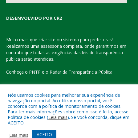
DESENVOLVIDO POR CR2
Muito mais que
criar site
ou
sistema para prefeituras
!
Realizamos uma
assessoria
completa, onde garantimos em
contrato que todas as exigências das
leis de transparência
pública
serão atendidas.
Conheça o
PNTP
e o
Radar da Transparência Pública
Nós usamos cookies para melhorar sua experiência de
navegação no portal. Ao utilizar nosso portal, você
Todos os direitos reservados a Prefeitura Municipal de Eldorado
concorda com a política de monitoramento de cookies.
do Carajás
Para ter mais informações sobre como isso é feito, acesse
Política de cookies (
Leia mais
). Se você concorda, clique em
ACEITO.
Mapa do Site
Acessar Área Administrativa
Acessar o Webmail
ACEITO
Leia mais