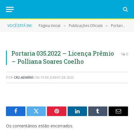
VOCÊ ESTÁ EM:
Página Inicial
Publicações Oficiais
Portarias
»
»
»
Portaria 035.2022 – Licença Prêmio
0
– Polliana Soares Coelho
POR
CR2-ADMIN5
ON
15 DE JUNHO DE 2022
Facebook
Twitter
Pinterest
LinkedIn
Tumblr
E-
mail
Os comentários estão encerrados.