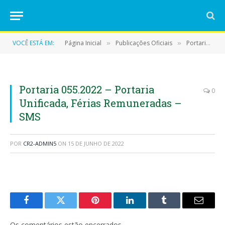
VOCÊ ESTÁ EM:
Página Inicial
Publicações Oficiais
Portarias
»
»
»
Portaria 055.2022 – Portaria
0
Unificada, Férias Remuneradas –
SMS
POR
CR2-ADMIN5
ON
15 DE JUNHO DE 2022
Facebook
Twitter
Pinterest
LinkedIn
Tumblr
E-
mail
Os comentários estão encerrados.