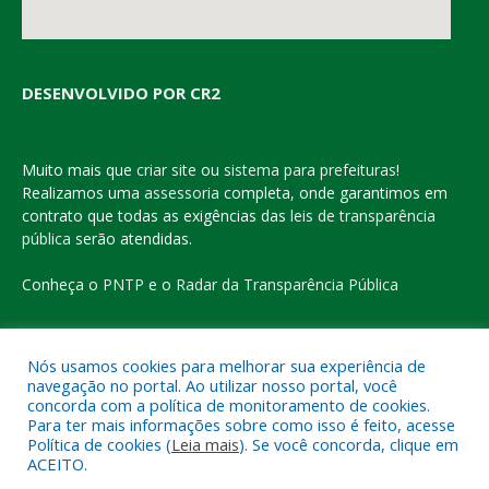
DESENVOLVIDO POR CR2
Muito mais que
criar site
ou
sistema para prefeituras
!
Realizamos uma
assessoria
completa, onde garantimos em
contrato que todas as exigências das
leis de transparência
pública
serão atendidas.
Conheça o
PNTP
e o
Radar da Transparência Pública
Nós usamos cookies para melhorar sua experiência de
navegação no portal. Ao utilizar nosso portal, você
Todos os direitos reservados a Prefeitura Municipal de Eldorado
concorda com a política de monitoramento de cookies.
do Carajás
Para ter mais informações sobre como isso é feito, acesse
Política de cookies (
Leia mais
). Se você concorda, clique em
ACEITO.
Mapa do Site
Acessar Área Administrativa