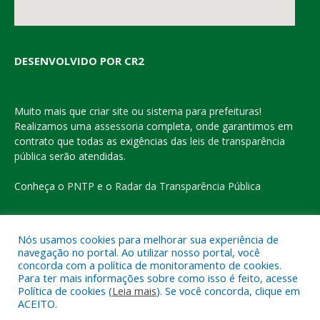
DESENVOLVIDO POR CR2
Muito mais que
criar site
ou
sistema para prefeituras
!
Realizamos uma
assessoria
completa, onde garantimos em
contrato que todas as exigências das
leis de transparência
pública
serão atendidas.
Conheça o
PNTP
e o
Radar da Transparência Pública
Nós usamos cookies para melhorar sua experiência de
navegação no portal. Ao utilizar nosso portal, você
Todos os direitos reservados a Prefeitura Municipal de Eldorado
concorda com a política de monitoramento de cookies.
do Carajás
Para ter mais informações sobre como isso é feito, acesse
Política de cookies (
Leia mais
). Se você concorda, clique em
ACEITO.
Mapa do Site
Acessar Área Administrativa