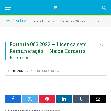
VOCÊ ESTÁ EM:
Página Inicial
Publicações Oficiais
Portarias
»
»
»
Portaria 063.2022 – Licença sem
0
Remuneração – Naide Cordeiro
Pacheco
POR
CR2-ADMIN5
ON
15 DE JUNHO DE 2022
Facebook
Twitter
Pinterest
LinkedIn
Tumblr
E-
mail
Os comentários estão encerrados.