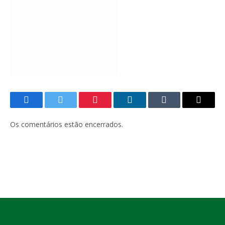
Facebook
Twitter
Pinterest
LinkedIn
Tumblr
E-
mail
Os comentários estão encerrados.