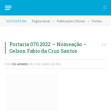
VOCÊ ESTÁ EM:
Página Inicial
Publicações Oficiais
Portarias
»
»
»
Portaria 070.2022 – Nomeação –
0
Gelson Fabio da Cruz Santos
POR
CR2-ADMIN5
ON
15 DE JUNHO DE 2022