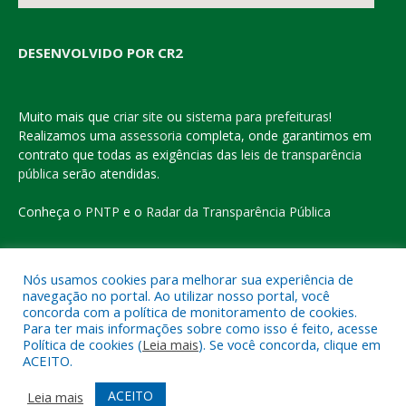
DESENVOLVIDO POR CR2
Muito mais que
criar site
ou
sistema para prefeituras
!
Realizamos uma
assessoria
completa, onde garantimos em
contrato que todas as exigências das
leis de transparência
pública
serão atendidas.
Conheça o
PNTP
e o
Radar da Transparência Pública
Nós usamos cookies para melhorar sua experiência de
navegação no portal. Ao utilizar nosso portal, você
Todos os direitos reservados a Prefeitura Municipal de Eldorado
concorda com a política de monitoramento de cookies.
do Carajás
Para ter mais informações sobre como isso é feito, acesse
Política de cookies (
Leia mais
). Se você concorda, clique em
ACEITO.
Mapa do Site
Acessar Área Administrativa
Acessar o Webmail
ACEITO
Leia mais