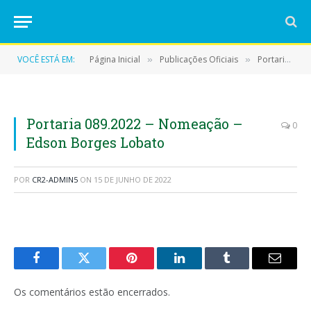
VOCÊ ESTÁ EM:
Página Inicial
Publicações Oficiais
Portarias
»
»
»
Portaria 089.2022 – Nomeação –
0
Edson Borges Lobato
POR
CR2-ADMIN5
ON
15 DE JUNHO DE 2022
Facebook
Twitter
Pinterest
LinkedIn
Tumblr
E-
mail
Os comentários estão encerrados.