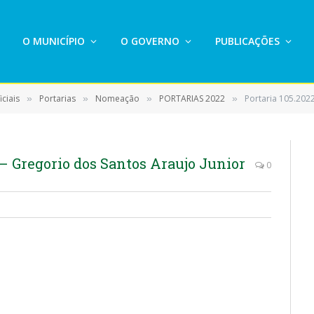
O MUNICÍPIO
O GOVERNO
PUBLICAÇÕES
ciais
Portarias
Nomeação
PORTARIAS 2022
Portaria 105.202
»
»
»
»
– Gregorio dos Santos Araujo Junior
0