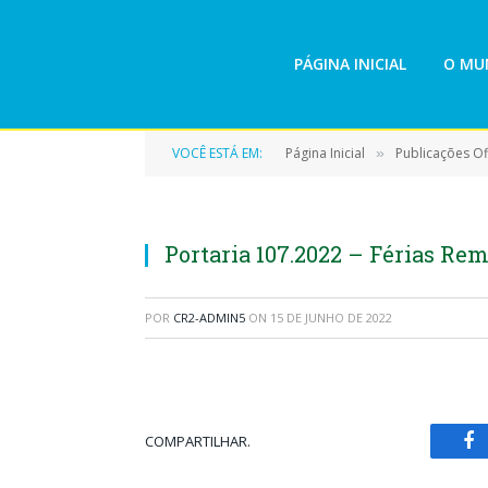
PÁGINA INICIAL
O MUN
VOCÊ ESTÁ EM:
Página Inicial
Publicações Ofi
»
Portaria 107.2022 – Férias Re
POR
CR2-ADMIN5
ON
15 DE JUNHO DE 2022
COMPARTILHAR.
Fa