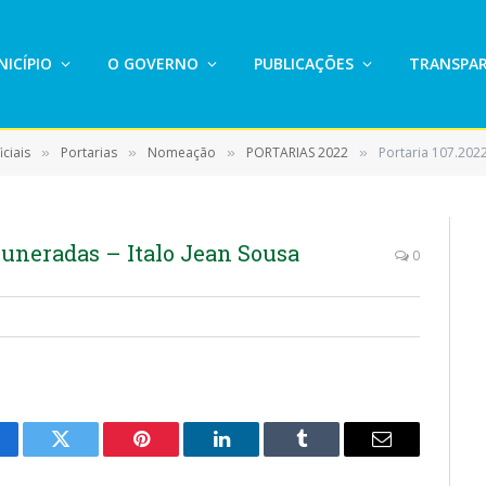
ICÍPIO
O GOVERNO
PUBLICAÇÕES
TRANSPAR
ciais
Portarias
Nomeação
PORTARIAS 2022
Portaria 107.2022
»
»
»
»
muneradas – Italo Jean Sousa
0
cebook
Twitter
Pinterest
LinkedIn
Tumblr
E-