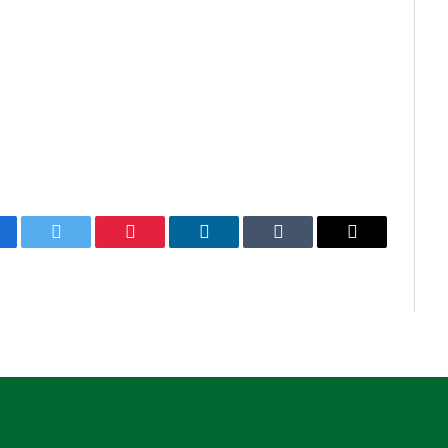
cebook
Twitter
Pinterest
LinkedIn
Tumblr
E-
mail