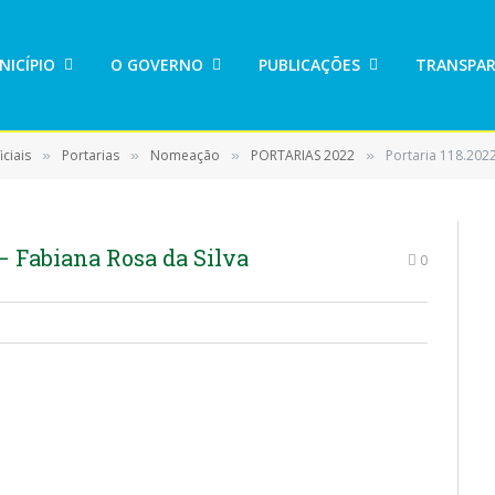
NICÍPIO
O GOVERNO
PUBLICAÇÕES
TRANSPAR
ciais
Portarias
Nomeação
PORTARIAS 2022
Portaria 118.202
»
»
»
»
– Fabiana Rosa da Silva
0