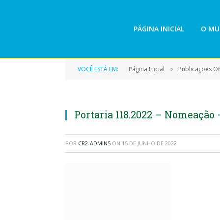
PÁGINA INICIAL
O MU
VOCÊ ESTÁ EM:
Página Inicial
Publicações Ofi
»
Portaria 118.2022 – Nomeação 
POR
CR2-ADMIN5
ON
15 DE JUNHO DE 2022