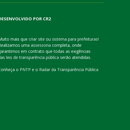
DESENVOLVIDO POR CR2
Muito mais que
criar site
ou
sistema para prefeituras
!
Realizamos uma
assessoria
completa, onde
garantimos em contrato que todas as exigências
das
leis de transparência pública
serão atendidas.
Conheça o
PNTP
e o
Radar da Transparência Pública